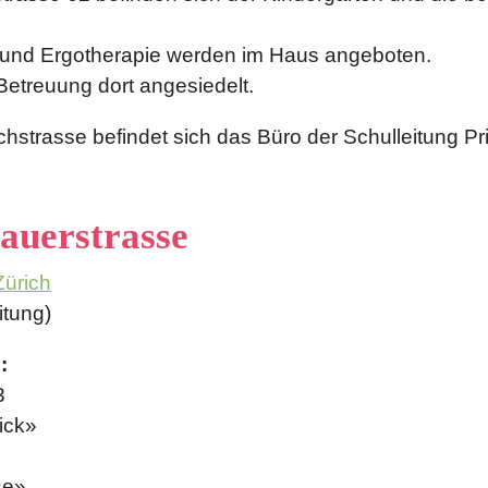
und Ergotherapie werden im Haus angeboten.
e Betreuung dort angesiedelt.
hstrasse befindet sich das Büro der Schulleitung Pr
auerstrasse
Zürich
itung)
:
33
lick»
se»