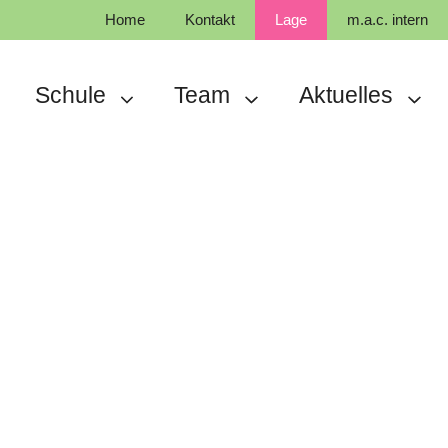
Home
Kontakt
Lage
m.a.c. intern
Schule
Team
Aktuelles