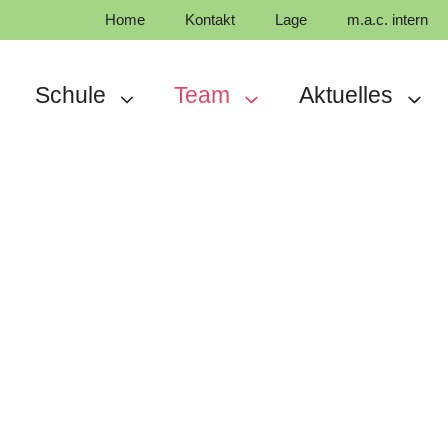
Home
Kontakt
Lage
m.a.c. intern
Schule
Team
Aktuelles